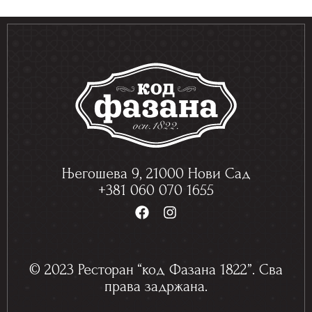
Његошева 9, 21000 Нови Сад
+381 060 070 1655
F
I
a
n
c
s
e
t
b
a
© 2023 Ресторан “код Фазана 1822”. Сва
o
g
права задржана.
o
r
k
a